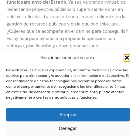
funcionamiento del Estado
. Ya sea valorando inmuebles,
redactando proyectos públicos o supervisando obras en
edificios oficiales, tu trabajo tendrá impacto directo en la
gestión de recursos públicos y en la equidad tributaria.
¿Quieres que te acompañe en el camino para conseguirlo?
Estoy aquí para ayudarte a preparar la oposición con
enfoque, planificación y apoyo personalizado.
Contacta conmigo aquí
Gestionar consentimiento
Para ofrecer las mejores experiencias, utilizamos tecnologías como las
←
Entrada anterior
Entrada siguiente
→
cookies para almacenar y/o acceder a la información del dispositivo. El
consentimiento de estas tecnologías nos permitirá procesar datos
como el comportamiento de navegación o las identificaciones únicas
en este sitio. No consentir o retirar el consentimiento, puede afectar
negativamente a ciertas características y funciones.
Email
:
info@josesanchezfernandez.com
Aceptar
Copyright ©
| Jose Sanchez Fernandez
Aviso legal
|
Política de Privacidad
|
Política de Cookies
Denegar